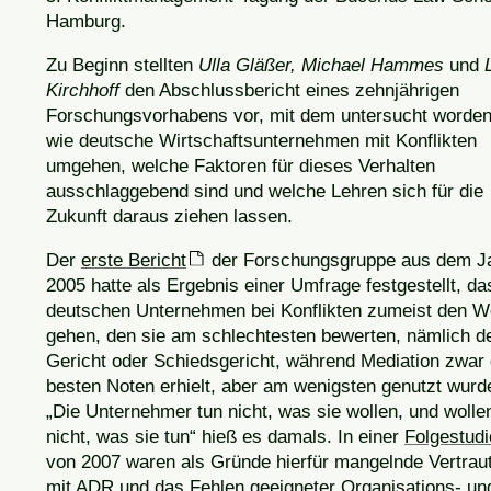
Hamburg.
Zu Beginn stellten
Ulla Gläßer, Michael Hammes
und
L
Kirchhoff
den Abschlussbericht eines zehnjährigen
Forschungsvorhabens vor, mit dem untersucht worden
wie deutsche Wirtschaftsunternehmen mit Konflikten
umgehen, welche Faktoren für dieses Verhalten
ausschlaggebend sind und welche Lehren sich für die
Zukunft daraus ziehen lassen.
Der
erste Bericht
der Forschungsgruppe aus dem J
2005 hatte als Ergebnis einer Umfrage festgestellt, da
deutschen Unternehmen bei Konflikten zumeist den 
gehen, den sie am schlechtesten bewerten, nämlich d
Gericht oder Schiedsgericht, während Mediation zwar 
besten Noten erhielt, aber am wenigsten genutzt wurd
„Die Unternehmer tun nicht, was sie wollen, und wolle
nicht, was sie tun“ hieß es damals. In einer
Folgestud
von 2007 waren als Gründe hierfür mangelnde Vertraut
mit ADR und das Fehlen geeigneter Organisations- un