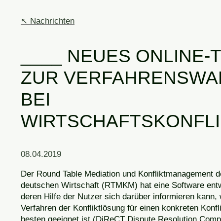
Nachrichten
NEUES ONLINE-
ZUR VERFAHRENSWA
BEI
WIRTSCHAFTSKONFL
08.04.2019
Der Round Table Mediation und Konfliktmanagement d
deutschen Wirtschaft (RTMKM) hat eine Software entw
deren Hilfe der Nutzer sich darüber informieren kann,
Verfahren der Konfliktlösung für einen konkreten Konfl
besten geeignet ist (
DiReCT Di
spute
Re
solution
C
omp