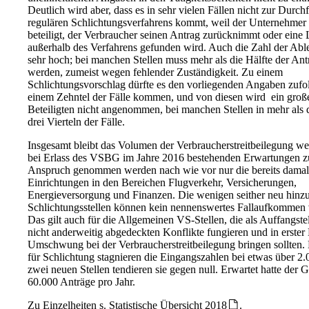
Deutlich wird aber, dass es in sehr vielen Fällen nicht zur Durch
regulären Schlichtungsverfahrens kommt, weil der Unternehmer 
beteiligt, der Verbraucher seinen Antrag zurücknimmt oder eine
außerhalb des Verfahrens gefunden wird. Auch die Zahl der Abl
sehr hoch; bei manchen Stellen muss mehr als die Hälfte der Ant
werden, zumeist wegen fehlender Zuständigkeit. Zu einem
Schlichtungsvorschlag dürfte es den vorliegenden Angaben zufol
einem Zehntel der Fälle kommen, und von diesen wird ein große
Beteiligten nicht angenommen, bei manchen Stellen in mehr als 
drei Vierteln der Fälle.
Insgesamt bleibt das Volumen der Verbraucherstreitbeilegung wei
bei Erlass des VSBG im Jahre 2016 bestehenden Erwartungen zu
Anspruch genommen werden nach wie vor nur die bereits damal
Einrichtungen in den Bereichen Flugverkehr, Versicherungen,
Energieversorgung und Finanzen. Die wenigen seither neu hi
Schlichtungsstellen können kein nennenswertes Fallaufkommen 
Das gilt auch für die Allgemeinen VS-Stellen, die als Auffangstel
nicht anderweitig abgedeckten Konflikte fungieren und in erster
Umschwung bei der Verbraucherstreitbeilegung bringen sollten
für Schlichtung stagnieren die Eingangszahlen bei etwas über 2.
zwei neuen Stellen tendieren sie gegen null. Erwartet hatte der 
60.000 Anträge pro Jahr.
Zu Einzelheiten s.
Statistische Übersicht 2018
.