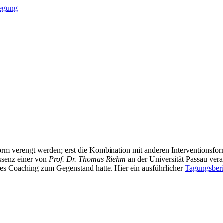
legung
form verengt werden; erst die Kombination mit anderen Interventionsfor
essenz einer von
Prof. Dr. Thomas Riehm
an der Universität Passau ver
s Coaching zum Gegenstand hatte. Hier ein ausführlicher
Tagungsberi